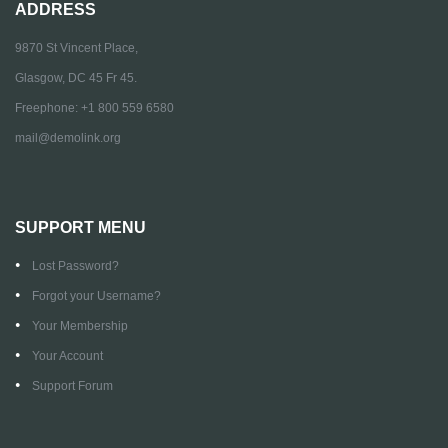
ADDRESS
9870 St Vincent Place,
Glasgow, DC 45 Fr 45.
Freephone: +1 800 559 6580
mail@demolink.org
SUPPORT MENU
Lost Password?
Forgot your Username?
Your Membership
Your Account
Support Forum